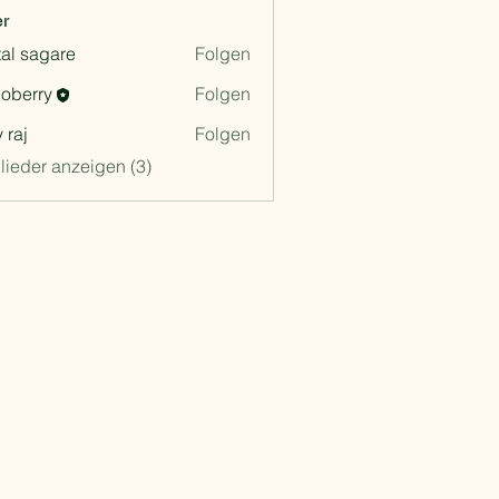
er
tal sagare
Folgen
ioberry
Folgen
ry
 raj
Folgen
glieder anzeigen (3)