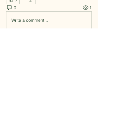
0
1
Write a comment...
Info
Willkommen in der Gruppe! Hier
können sich Mitglieder austau
...
Weiterlesen
Mitglieder
Shital sagare
Folgen
fabioberry
Folgen
fabioberry
shiv raj
Folgen
Alle Mitglieder anzeigen (3)